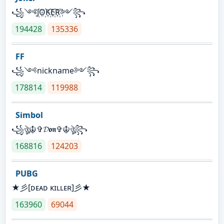
꧁༺J꙰O꙰K꙰E꙰R꙰༻꧂
194428
135336
FF
꧁༺nickname༻꧂
178814
119988
Simbol
꧁ঔৣ☬✞𝓓𝖔𝖓✞☬ঔৣ꧂
168816
124203
PUBG
★彡[ᴅᴇᴀᴅ ᴋɪʟʟᴇʀ]彡★
163960
69044