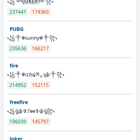
꧁༺J꙰O꙰K꙰E꙰R꙰༻꧂
237441
174369
PUBG
꧁༒☬sunny☬༒꧂
235636
166217
fire
꧁༒☬ᤂℌ໔ℜ؏ৡ☬༒꧂
214952
152115
freefire
꧁ঔৣ☬✞𝓓𝖔𝖓✞☬ঔৣ꧂
196039
145797
Joker