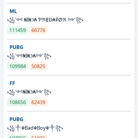
ML
꧁༺ ₦Ї₦ℑ₳ ƤℜɆĐ₳₮Øℜ ༻꧂
111459
66776
PUBG
꧁༺₦Ї₦ℑ₳༻꧂
109984
50825
FF
꧁༺₦Ї₦ℑ₳༻꧂
108656
62439
PUBG
꧁༒☬Bad☬Boy☬༒꧂