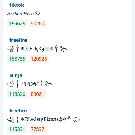
tiktok
𝓑𝓻𝓸𝓴𝓮𝓷 𝓗𝓮𝓪𝓻𝓽♡
159625
90260
freefire
꧁༒☬☠Ƚ︎ÙçҜყ☠︎☬༒꧂
158735
120928
Ninja
꧁⁣༒𓆩₦ł₦ℑ₳𓆪༒꧂
118320
83061
freefire
꧁༒☬₣ℜøźєη•₣ℓα₥єֆ☬༒꧂
115331
77837