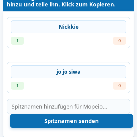
hinzu und teile ihn. Klick zum Kopieren.
Nickkie
1
0
jo jo siwa
1
0