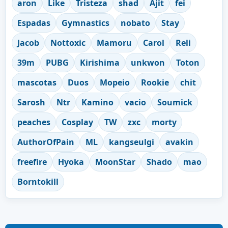
aron
Like
Tristeza
shad
Ajit
fei
Espadas
Gymnastics
nobato
Stay
Jacob
Nottoxic
Mamoru
Carol
Reli
39m
PUBG
Kirishima
unkwon
Toton
mascotas
Duos
Mopeio
Rookie
chit
Sarosh
Ntr
Kamino
vacio
Soumick
peaches
Cosplay
TW
zxc
morty
AuthorOfPain
ML
kangseulgi
avakin
freefire
Hyoka
MoonStar
Shado
mao
Borntokill