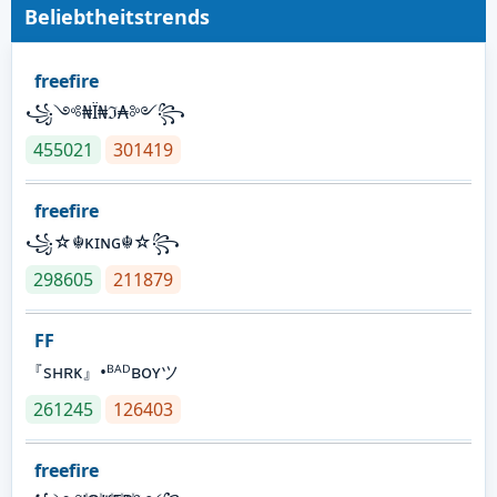
Beliebtheitstrends
freefire
꧁༺₦Ї₦ℑ₳༻꧂
455021
301419
freefire
꧁☆☬κɪɴɢ☬☆꧂
298605
211879
FF
『sʜʀᴋ』•ᴮᴬᴰʙᴏʏツ
261245
126403
freefire