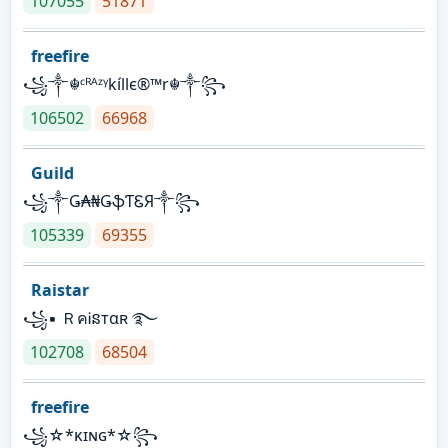
107055
51871
freefire
꧁༒☬ᶜᴿᴬᶻᵞkíllє®™r☬༒꧂
106502
66968
Guild
꧁༒Ǥ₳₦ǤֆƬᏋЯ༒꧂
105339
69355
Raistar
꧁▪ ＲคᎥនтαʀ ࿐
102708
68504
freefire
꧁☆*κɪɴɢ*☆꧂