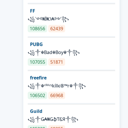
FF
꧁༺₦Ї₦ℑ₳༻꧂
108656
62439
PUBG
꧁༒☬Bad☬Boy☬༒꧂
107055
51871
freefire
꧁༒☬ᶜᴿᴬᶻᵞkíllє®™r☬༒꧂
106502
66968
Guild
꧁༒Ǥ₳₦ǤֆƬᏋЯ༒꧂