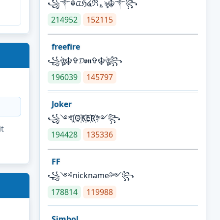
꧁༒☬ᤂℌ໔ℜ؏ৡ☬༒꧂
214952
152115
freefire
꧁ঔৣ☬✞𝓓𝖔𝖓✞☬ঔৣ꧂
196039
145797
Joker
꧁༺J꙰O꙰K꙰E꙰R꙰༻꧂
it
194428
135336
FF
꧁༺nickname༻꧂
178814
119988
Simbol