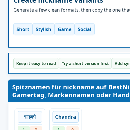
Generate a few clean formats, then copy the one that 
Short
Stylish
Game
Social
Keep it easy to read
Try a short version first
Add sym
Spitznamen für nickname auf BestN
Gamertag, Markennamen oder Handle 
साइको
Chandra
1
0
1
0