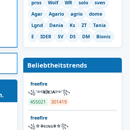
pros
Wolf
WR
solo
sven
Agar
Agario
agrio
dome
Lgnd
Dania
Ks
ZT
Tania
E
IDER
SV
DS
DM
Bionic
Beliebtheitstrends
freefire
꧁༺₦Ї₦ℑ₳༻꧂
n.
455021
301419
freefire
꧁☆☬κɪɴɢ☬☆꧂