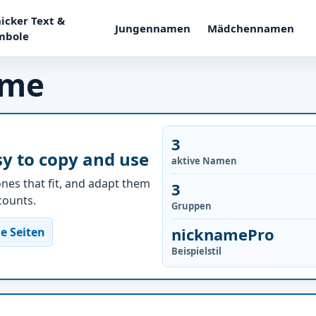
icker Text &
Jungennamen
Mädchennamen
mbole
ame
3
y to copy and use
aktive Namen
nes that fit, and adapt them
3
ccounts.
Gruppen
nicknamePro
e Seiten
Beispielstil