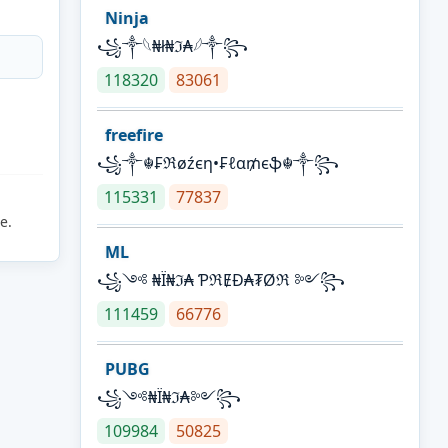
Ninja
꧁⁣༒𓆩₦ł₦ℑ₳𓆪༒꧂
118320
83061
freefire
꧁༒☬₣ℜøźєη•₣ℓα₥єֆ☬༒꧂
115331
77837
e.
ML
꧁༺ ₦Ї₦ℑ₳ ƤℜɆĐ₳₮Øℜ ༻꧂
111459
66776
PUBG
꧁༺₦Ї₦ℑ₳༻꧂
109984
50825