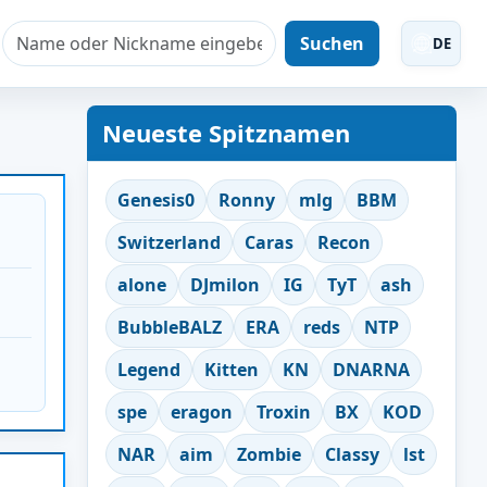
Suchen
DE
Neueste Spitznamen
Genesis0
Ronny
mlg
BBM
Switzerland
Caras
Recon
alone
DJmilon
IG
TyT
ash
BubbleBALZ
ERA
reds
NTP
Legend
Kitten
KN
DNARNA
spe
eragon
Troxin
BX
KOD
NAR
aim
Zombie
Classy
lst