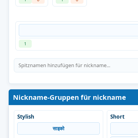
1
Nickname-Gruppen für nickname
Stylish
Short
साइको