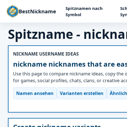
Spitznamen nach
Sch
BestNickname
Symbol
Sy
Spitzname - nickn
NICKNAME USERNAME IDEAS
nickname nicknames that are eas
Use this page to compare nickname ideas, copy the o
for games, social profiles, chats, clans, or creative a
Namen ansehen
Varianten erstellen
Ähnlich
Create nickname variants