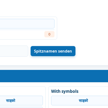
0
With symbols
साइको
साइको