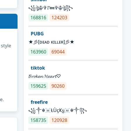
꧁ঔৣ☬✞𝓓𝖔𝖓✞☬ঔৣ꧂
168816
124203
PUBG
★彡[ᴅᴇᴀᴅ ᴋɪʟʟᴇʀ]彡★
 style
163960
69044
tiktok
𝓑𝓻𝓸𝓴𝓮𝓷 𝓗𝓮𝓪𝓻𝓽♡
159625
90260
e.
freefire
꧁༒☬☠Ƚ︎ÙçҜყ☠︎☬༒꧂
158735
120928