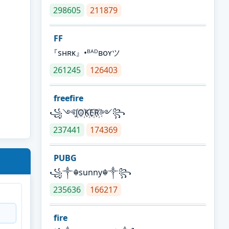
298605
211879
FF
『sʜʀᴋ』•ᴮᴬᴰʙᴏʏツ
261245
126403
freefire
꧁༺J꙰O꙰K꙰E꙰R꙰༻꧂
237441
174369
PUBG
꧁༒☬sunny☬༒꧂
235636
166217
fire