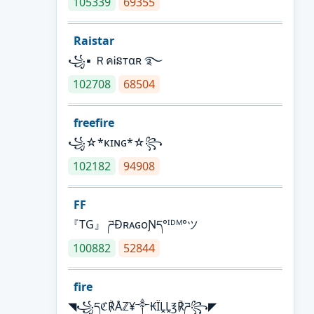
105339
69355
Raistar
꧁▪ ＲคᎥនтαʀ ࿐
102708
68504
freefire
꧁☆*κɪɴɢ*☆꧂
102182
94908
FF
『TG』 ཌĐʀᴀɢᴏƝད°ᴵᴰᴹ°ツ
100882
52844
fire
◥꧁དℭ℟Åℤ¥༒₭ÏḼḼ℥℟ཌ꧂◤