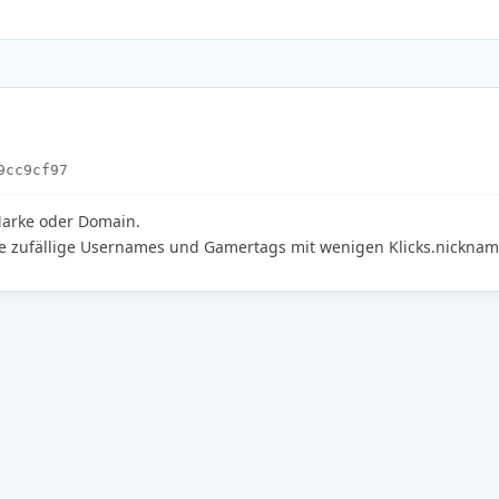
9cc9cf97
 Marke oder Domain.
e zufällige Usernames und Gamertags mit wenigen Klicks.nicknam